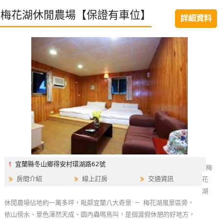
特
梅花湖休閒農場【保證有車位】
詳細資料
色
民
宿
全
球
租
車
網
紅
⫯
宜蘭縣冬山鄉得安村環湖路62號
梅
帶
⋟
房間介紹
⋟
線上訂房
⋟
交通資訊
花
你
湖
玩
休閒農場佔地約一萬多坪，毗鄰宜蘭八大奇景 ─ 梅花湖風景區旁，
依山傍水、景色渾然天成、園內蟲鳴鳥叫，是個渡假休憩的好地方，