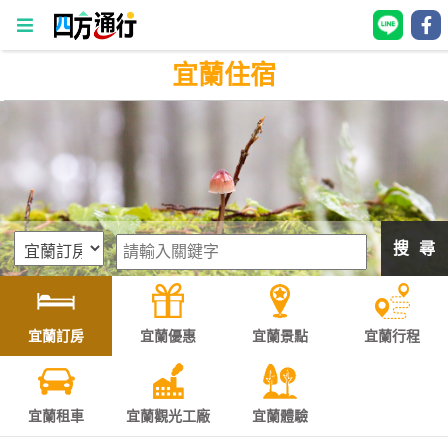
宜蘭住宿
四
方
通
行
訂
房
搜 尋
台
灣
訂
宜蘭訂房
宜蘭優惠
宜蘭景點
宜蘭行程
房
直接跟飯店訂房
HOT
宜蘭租車
宜蘭觀光工廠
宜蘭體驗