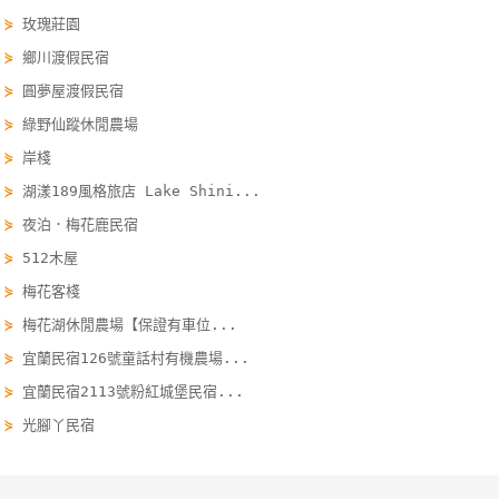
單
⋟
玫瑰莊園
管
⋟
鄉川渡假民宿
理
⋟
圓夢屋渡假民宿
⋟
綠野仙蹤休閒農場
會
⋟
岸棧
員
⋟
湖漾189風格旅店 Lake Shini...
帳
⋟
夜泊．梅花鹿民宿
戶
⋟
512木屋
⋟
梅花客棧
客
⋟
梅花湖休閒農場【保證有車位...
服
⋟
宜蘭民宿126號童話村有機農場...
聯
絡
⋟
宜蘭民宿2113號粉紅城堡民宿...
單
⋟
光腳丫民宿
Line