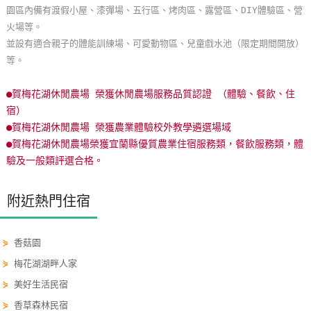
園區內備有渡假小屋、漆彈場、五行區、烤肉區、露營區、DIY體驗區、營
玩
火場等。
樂
並設有適合親子的體能訓練場、可愛動物區、兒童戲水池（限定期間開放）
地
等。
圖
●賀梅花湖休閒農場 榮獲休閒農場服務品質認證 （體驗、餐飲、住
顧
宿）
客
●賀梅花湖休閒農場 榮獲農業體驗校外教學遴選場域
服
●賀梅花湖休閒農場榮獲宜蘭縣優質農業住宿服務類，餐飲服務類，體
務
驗及一般類評選合格。
顧
附近熱門住宿
客
滿
⋟
香菇園
意
度
⋟
梅花湖湖畔人家
⋟
美好生活民宿
⋟
香草森林民宿
訂