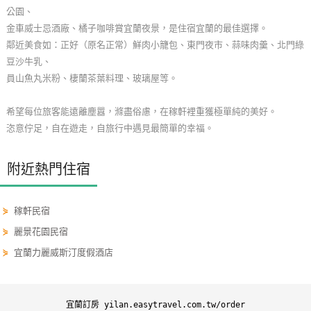
公園、
玩
金車威士忌酒廠、橘子咖啡賞宜蘭夜景，是住宿宜蘭的最佳選擇。
樂
鄰近美食如：正好（原名正常）鮮肉小籠包、東門夜市、蒜味肉羹、北門綠
地
豆沙牛乳、
圖
員山魚丸米粉、棲蘭茶葉料理、玻璃屋等。
顧
希望每位旅客能遠離塵囂，滌盡俗慮，在稼軒裡重獲極單純的美好。
客
恣意佇足，自在遊走，自旅行中遇見最簡單的幸福。
服
務
附近熱門住宿
顧
⋟
稼軒民宿
客
滿
⋟
麗景花園民宿
意
⋟
宜蘭力麗威斯汀度假酒店
度
宜蘭訂房 yilan.easytravel.com.tw/order
訂