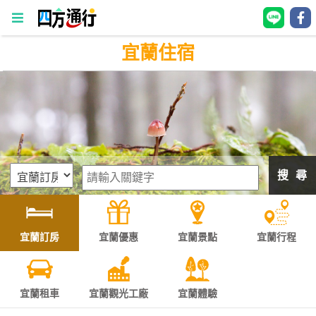
宜蘭住宿
四
方
通
行
訂
房
搜 尋
台
灣
訂
宜蘭訂房
宜蘭優惠
宜蘭景點
宜蘭行程
房
直接跟飯店訂房
HOT
宜蘭租車
宜蘭觀光工廠
宜蘭體驗