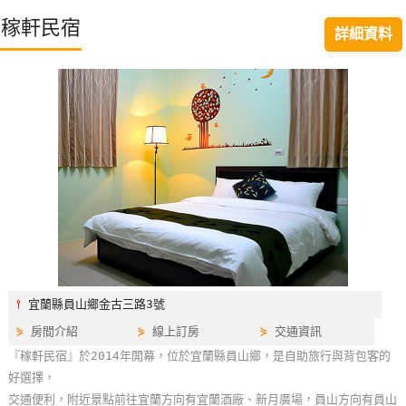
特
稼軒民宿
詳細資料
色
民
宿
全
球
租
車
網
紅
⫯
宜蘭縣員山鄉金古三路3號
帶
⋟
房間介紹
⋟
線上訂房
⋟
交通資訊
你
『稼軒民宿』於2014年開幕，位於宜蘭縣員山鄉，是自助旅行與背包客的
玩
好選擇，
交通便利，附近景點前往宜蘭方向有宜蘭酒廠、新月廣場，員山方向有員山