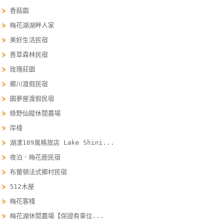
單
⋟
香菇園
管
⋟
梅花湖湖畔人家
理
⋟
美好生活民宿
⋟
香草森林民宿
會
⋟
玫瑰莊園
員
⋟
鄉川渡假民宿
帳
⋟
圓夢屋渡假民宿
戶
⋟
綠野仙蹤休閒農場
⋟
岸棧
客
⋟
湖漾189風格旅店 Lake Shini...
服
⋟
夜泊．梅花鹿民宿
聯
絡
⋟
布蕾頓法式鄉村民宿
單
⋟
512木屋
⋟
梅花客棧
⋟
梅花湖休閒農場【保證有車位...
Line