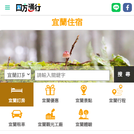
宜蘭住宿
四
方
通
行
訂
房
搜 尋
台
灣
訂
宜蘭訂房
宜蘭優惠
宜蘭景點
宜蘭行程
房
直接跟飯店訂房
HOT
宜蘭租車
宜蘭觀光工廠
宜蘭體驗