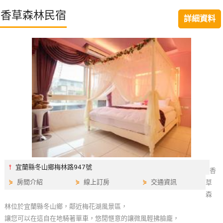
特
香草森林民宿
詳細資料
色
民
宿
全
球
租
車
網
紅
⫯
宜蘭縣冬山鄉梅林路947號
香
帶
⋟
房間介紹
⋟
線上訂房
⋟
交通資訊
草
你
森
玩
林位於宜蘭縣冬山鄉，鄰近梅花湖風景區，
讓您可以在這自在地騎著單車，悠閒愜意的讓微風輕拂臉龐，