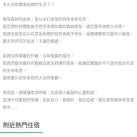
多久沒有體會這樣的生活了？
玩
樂
香草森林的由來，是以主打房型的特色來命名的，
地
若您想好好體驗被天然芬多精包圍的森林房型，請您提早詢問入住唷！
圖
而其他房型也以花草及房間的特色來給予命名，房間裡都有可愛的小植栽，
最天然的芬芳氣息，不讓您錯過。
顧
客
這裡沒有華麗的外觀，沒有喧囂的城市，
服
但我們提供最好的服務品質及舒適的家具，能讓您驚豔的不只是你我及花草
務
的生命氣息，
還有整片前所未有的大自然景觀。
顧
來到這，請慢慢地深呼吸，在這與小植栽的心靈對話，
客
宣洩平日壓抑的情緒，告訴自己，我很好，我在這裡，我在香草森林享受渡
滿
假中...
意
度
附近熱門住宿
訂