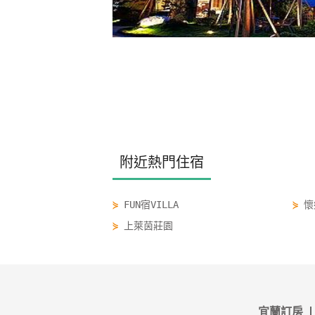
附近熱門住宿
⋟
FUN宿VILLA
⋟
懷
⋟
上萊茵莊園
宜蘭訂房