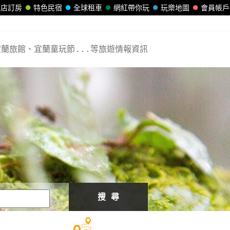
飯店訂房
特色民宿
全球租車
網紅帶你玩
玩樂地圖
會員帳戶
蘭旅館、宜蘭童玩節...等旅遊情報資訊
搜 尋