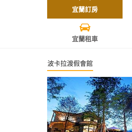
宜蘭訂房
宜蘭租車
波卡拉渡假會館