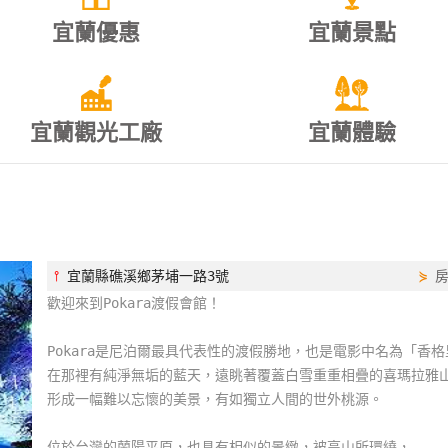
宜蘭優惠
宜蘭景點
宜蘭觀光工廠
宜蘭體驗
⫯
宜蘭縣礁溪鄉茅埔一路3號
⋟
歡迎來到Pokara渡假會館！
Pokara是尼泊爾最具代表性的渡假勝地，也是電影中名為「香
在那裡有純淨無垢的藍天，遠眺著覆蓋白雪重重相疊的喜瑪拉雅
形成一幅難以忘懷的美景，有如獨立人間的世外桃源。
位於台灣的蘭陽平原，也具有相似的景緻，被高山所環繞，