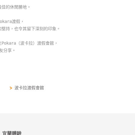
最佳的休閒勝地。
kara渡假，
和堅持，也令其留下深刻的印象。
okara（波卡拉）渡假會館，
朋友分享。
⋟
波卡拉渡假會館
宜蘭體驗