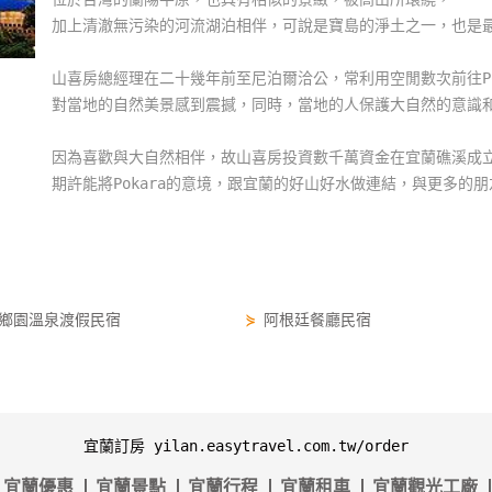
加上清澈無污染的河流湖泊相伴，可說是寶島的淨土之一，也是
山喜房總經理在二十幾年前至尼泊爾洽公，常利用空閒數次前往Po
對當地的自然美景感到震撼，同時，當地的人保護大自然的意識
因為喜歡與大自然相伴，故山喜房投資數千萬資金在宜蘭礁溪成立P
期許能將Pokara的意境，跟宜蘭的好山好水做連結，與更多的
鄉園溫泉渡假民宿
⋟
阿根廷餐廳民宿
宜蘭訂房 yilan.easytravel.com.tw/order
宜蘭優惠
宜蘭景點
宜蘭行程
宜蘭租車
宜蘭觀光工廠