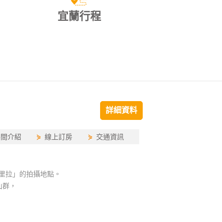
宜蘭行程
詳細資料
房間介紹
⋟
線上訂房
⋟
交通資訊
格里拉」的拍攝地點。
山群，