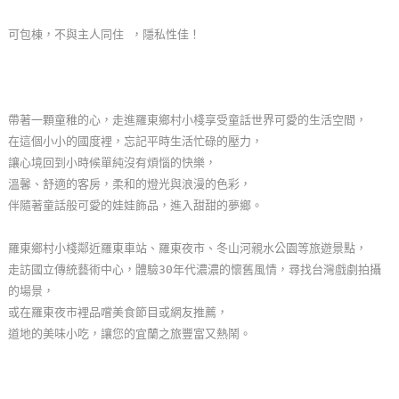
玩
可包棟，不與主人同住 ，隱私性佳！
樂
地
圖
帶著一顆童稚的心，走進羅東鄉村小棧享受童話世界可愛的生活空間，
顧
在這個小小的國度裡，忘記平時生活忙碌的壓力，
客
讓心境回到小時候單純沒有煩惱的快樂，
服
溫馨、舒適的客房，柔和的燈光與浪漫的色彩，
務
伴隨著童話般可愛的娃娃飾品，進入甜甜的夢鄉。
羅東鄉村小棧鄰近羅東車站、羅東夜市、冬山河親水公園等旅遊景點，
顧
走訪國立傳統藝術中心，體驗30年代濃濃的懷舊風情，尋找台灣戲劇拍攝
客
的場景，
滿
或在羅東夜市裡品嚐美食節目或網友推薦，
意
道地的美味小吃，讓您的宜蘭之旅豐富又熱鬧。
度
訂