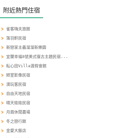
單
附近熱門住宿
管
理
⋟
雀客嗨夫旅館
⋟
落羽軒民宿
會
⋟
新戀家主義溜溜新樂園
員
⋟
宜蘭幸福8號美式復古主題民宿...
帳
戶
⋟
耘心田Villa渡假會館
⋟
陋室影像民宿
⋟
澳玩客民宿
客
服
⋟
自由天地民宿
聯
⋟
晴天娃娃民宿
絡
⋟
月眉休閒農場
單
⋟
冬之戀行館
⋟
金愛大飯店
Line