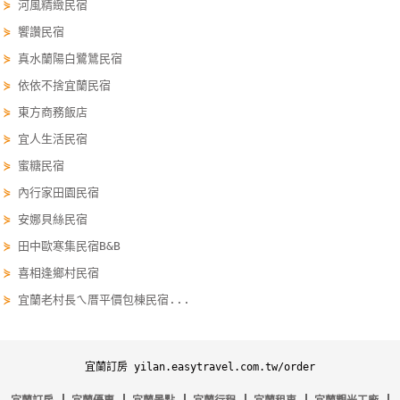
⋟
河風精緻民宿
線
⋟
饗讚民宿
上
⋟
真水蘭陽白鷺鷥民宿
客
服
⋟
依依不捨宜蘭民宿
⋟
東方商務飯店
⋟
宜人生活民宿
紅
利
⋟
蜜糖民宿
查
⋟
內行家田園民宿
詢
⋟
安娜貝絲民宿
⋟
田中歐寒集民宿B&B
訂
⋟
喜相逢鄉村民宿
房
⋟
宜蘭老村長ㄟ厝平價包棟民宿...
Q&A
宜蘭訂房 yilan.easytravel.com.tw/order
國
旅