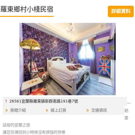
特
羅東鄉村小棧民宿
詳細資料
色
民
宿
全
球
租
車
網
紅
⫯
26561宜蘭縣羅東鎮新群南路191巷7號
一
帶
⋟
房間介紹
⋟
線上訂房
⋟
交通資訊
趟
你
童
玩
話般的宜蘭之旅
讓您彷彿回到小時候沒有煩惱的快樂