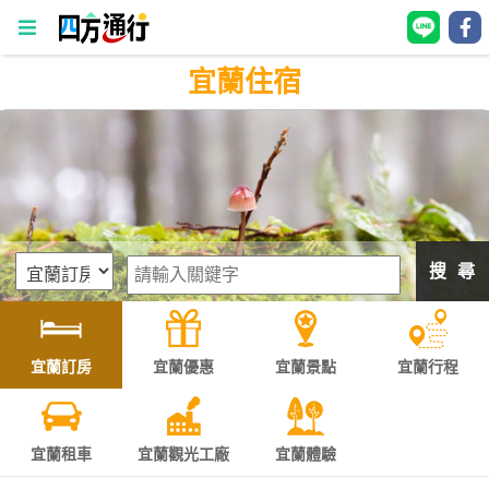
宜蘭住宿
四
方
通
行
訂
房
搜 尋
台
灣
訂
宜蘭訂房
宜蘭優惠
宜蘭景點
宜蘭行程
房
直接跟飯店訂房
HOT
宜蘭租車
宜蘭觀光工廠
宜蘭體驗