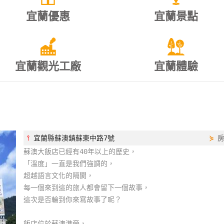
宜蘭優惠
宜蘭景點
宜蘭觀光工廠
宜蘭體驗
⫯
宜蘭縣蘇澳鎮蘇東中路7號
⋟
蘇澳大飯店已經有40年以上的歷史，
「溫度」一直是我們強調的，
超越語言文化的隔閡，
每一個來到這的旅人都會留下一個故事，
這次是否輪到你來寫故事了呢？
飯店位於蘇澳港旁，