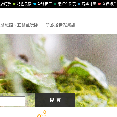
飯店訂房
特色民宿
全球租車
網紅帶你玩
玩樂地圖
會員帳戶
蘭旅館、宜蘭童玩節...等旅遊情報資訊
搜 尋