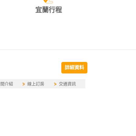
宜蘭行程
詳細資料
房間介紹
⋟
線上訂房
⋟
交通資訊