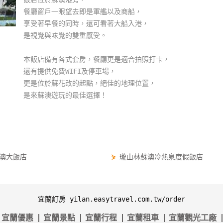
餐廳窗戶一眼望去即是軍艦以及商船，
享受著早餐的同時，還可看著大船入港，
是視覺與味覺的雙重感受。
本飯店備有各式套房，餐廳更是適合拍照打卡，
還有提供免費WIFI及停車場，
更是位於蘇花改的起點，絕佳的地理位置，
是來蘇澳遊玩的最佳選擇！
澳大飯店
⋟
瓏山林蘇澳冷熱泉度假飯店
宜蘭訂房 yilan.easytravel.com.tw/order
宜蘭優惠
宜蘭景點
宜蘭行程
宜蘭租車
宜蘭觀光工廠