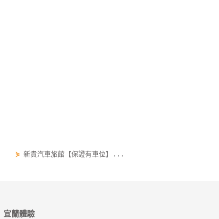
⋟
新貴汽車旅館【保證有車位】...
宜蘭體驗