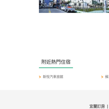
附近熱門住宿
⋟
新悅汽車旅館
⋟
蘇
宜蘭訂房