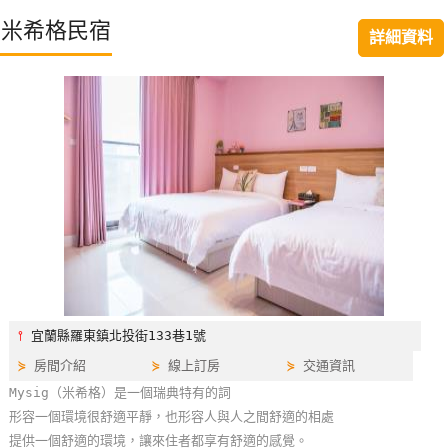
特
米希格民宿
詳細資料
色
民
宿
全
球
租
車
網
紅
⫯
宜蘭縣羅東鎮北投街133巷1號
帶
⋟
房間介紹
⋟
線上訂房
⋟
交通資訊
你
Mysig（米希格）是一個瑞典特有的詞
玩
形容一個環境很舒適平靜，也形容人與人之間舒適的相處
提供一個舒適的環境，讓來住者都享有舒適的感覺。