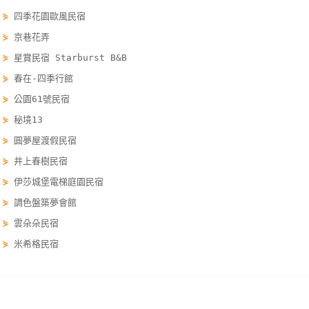
單
⋟
四季花園歐風民宿
管
⋟
京巷花弄
理
⋟
星賞民宿 Starburst B&B
⋟
春在-四季行館
會
⋟
公園61號民宿
員
⋟
秘境13
帳
⋟
圓夢屋渡假民宿
戶
⋟
井上春樹民宿
⋟
伊莎城堡電梯庭園民宿
客
⋟
調色盤築夢會館
服
⋟
雲朵朵民宿
聯
絡
⋟
米希格民宿
單
宜蘭訂房 yilan.easytravel.com.tw/order
Line