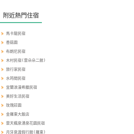
玩
樂
附近熱門住宿
地
圖
⋟
馬卡龍民宿
顧
⋟
香菇園
客
⋟
布朗尼民宿
服
⋟
木村民宿(雲朵朵二館)
務
⋟
旅行家民宿
⋟
水筠間民宿
顧
⋟
宜蘭浪漫希臘民宿
客
⋟
美好生活民宿
滿
⋟
玫瑰莊園
意
度
⋟
金羅東大飯店
⋟
雲天楓泉湧泉花園民宿
⋟
月牙泉渡假行館(羅東)
訂