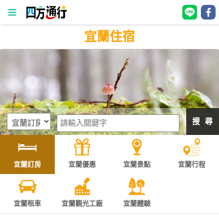
宜蘭住宿
四
方
通
行
訂
房
搜 尋
台
灣
訂
宜蘭訂房
宜蘭優惠
宜蘭景點
宜蘭行程
房
直接跟飯店訂房
HOT
宜蘭租車
宜蘭觀光工廠
宜蘭體驗